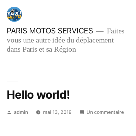
Aller
au
contenu
PARIS MOTOS SERVICES
Faites
vous une autre idée du déplacement
dans Paris et sa Région
Hello world!
Publié
sur
admin
mai 13, 2019
Un commentaire
par
Hello
world